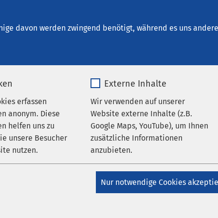
en
nige davon werden zwingend benötigt, während es uns andere 
iken
Externe Inhalte
okies erfassen
Wir verwenden auf unserer
en anonym. Diese
Website externe Inhalte (z.B.
n helfen uns zu
Google Maps, YouTube), um Ihnen
wie unsere Besucher
zusätzliche Informationen
ite nutzen.
anzubieten.
g bei AMEOS
Investitionen
_pk_*.*
Name
Google Maps
AMEOS Gruppe
Nur notwendige Cookies akzepti
 eröffnet eigenen
Matomo
Anbieter
Google
zin Campus