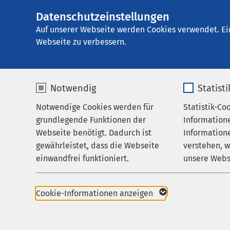
Datenschutzeinstellungen
AMEOS
Aktuelles
Nachricht
Gruppe
Auf unserer Webseite werden Cookies verwendet. Ei
Webseite zu verbessern.
Notwendig
Statist
Notwendige Cookies werden für
Statistik-Co
grundlegende Funktionen der
Information
Webseite benötigt. Dadurch ist
Informatione
gewährleistet, dass die Webseite
verstehen, 
einwandfrei funktioniert.
unsere Webs
Verantwortun
Name
cookieconsent_status
Name
26.02.2024
Cookie-Informationen anzeigen
AMEOS
Anbieter
sgalinski
Anbieter
Medi