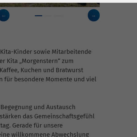
ita-Kinder sowie Mitarbeitende
r Kita „Morgenstern“ zum
 Kaffee, Kuchen und Bratwurst
ern für besondere Momente und viel
r Begegnung und Austausch
, stärken das Gemeinschaftsgefühl
tag. Gerade für unsere
eine willkommene Abwechslung