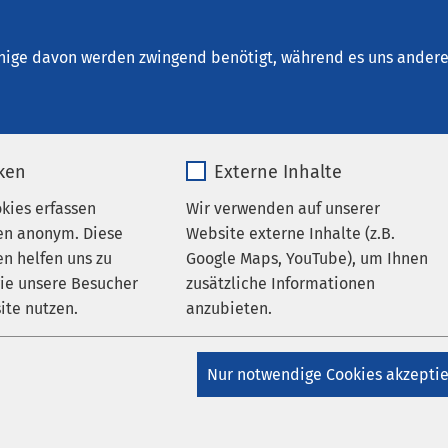
e "Morgenstern"
en
nige davon werden zwingend benötigt, während es uns andere 
iken
Externe Inhalte
okies erfassen
Wir verwenden auf unserer
en anonym. Diese
Website externe Inhalte (z.B.
n helfen uns zu
Google Maps, YouTube), um Ihnen
wie unsere Besucher
zusätzliche Informationen
ite nutzen.
anzubieten.
Kindertagesstätte "Morgenstern"
AMEOS Pflege
nde
AMEOS Eingliederung Ueckermünde
_pk_*.*
Name
Google Maps
ingsfest
Nur notwendige Cookies akzepti
Matomo
Anbieter
Google