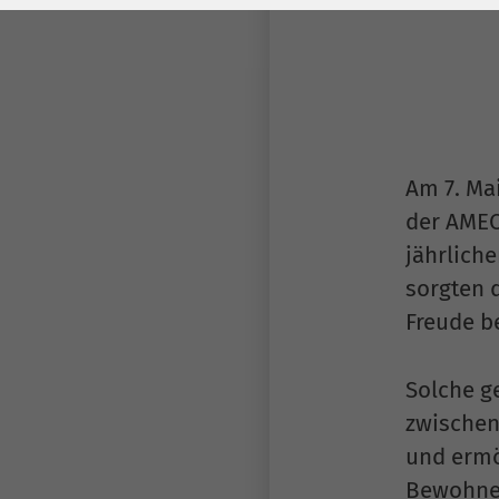
Laufzeit
278 Tage
Laufzeit
Cookie zum
Speichern der Cookie
Zweck
Consent
Einstellungen
Zweck
Am 7. Ma
be_typo_user /
der AMEO
Name
PHPSESSID
jährlich
sorgten 
Anbieter
TYPO3
Freude b
Laufzeit
1 Woche
Solche g
Dieses Cookie ist ein
Standard-Session-
zwischen
Cookie von TYPO3. Es
und ermö
speichert im Falle
Bewohne