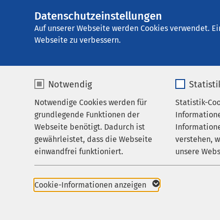
Datenschutzeinstellungen
Kindertagesstätt
AMEOS
Gruppe
Aktuelles
Nachricht
Auf unserer Webseite werden Cookies verwendet. Ei
Webseite zu verbessern.
Notwendig
Statist
Notwendige Cookies werden für
Statistik-Co
Über uns
grundlegende Funktionen der
Information
Karriere
Webseite benötigt. Dadurch ist
Informatione
gewährleistet, dass die Webseite
verstehen, 
Aktuelles
einwandfrei funktioniert.
unsere Webs
07.05.2026
Ueckermü
Name
cookieconsent_status
Name
Frühl
Cookie-Informationen anzeigen
Anbieter
sgalinski
Anbieter