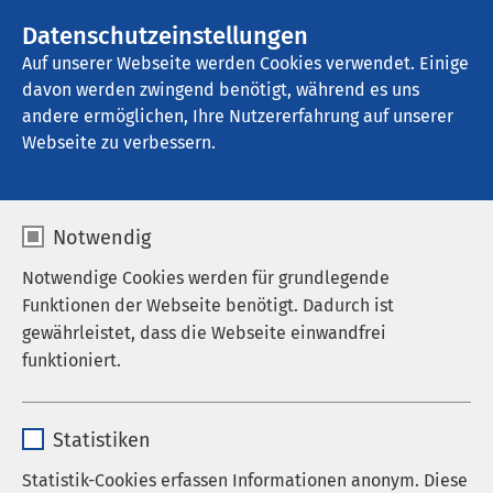
AMEOS Gruppe
Stellenangebote
Datenschutzeinstellungen
Auf unserer Webseite werden Cookies verwendet. Einige
davon werden zwingend benötigt, während es uns
AMEOS Klinikum Eutin - Psychiatrische 
Tagesklinik & Institutsambulanz
andere ermöglichen, Ihre Nutzererfahrung auf unserer
Webseite zu verbessern.
Notwendig
Neue Hoffnung bei
Notwendige Cookies werden für grundlegende
Funktionen der Webseite benötigt. Dadurch ist
Demenz: 7. AMEOS
gewährleistet, dass die Webseite einwandfrei
Medizinforum
funktioniert.
15.01.2025
|
17:30
bis
19:00
Name
cookieconsent_status
Statistiken
Anbieter
sgalinski
Statistik-Cookies erfassen Informationen anonym. Diese