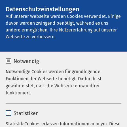
AMEOS Gruppe
Stellenangebote
Datenschutzeinstellungen
Auf unserer Webseite werden Cookies verwendet. Einige
davon werden zwingend benötigt, während es uns
AMEOS Klinikum Inntal - Klinik für 
Transkulturelle Psychosomatik
andere ermöglichen, Ihre Nutzererfahrung auf unserer
Webseite zu verbessern.
Nachrichten
Notwendig
Notwendige Cookies werden für grundlegende
Funktionen der Webseite benötigt. Dadurch ist
gewährleistet, dass die Webseite einwandfrei
Datum von:
Datum bis:
funktioniert.
Name
cookieconsent_status
Statistiken
Anbieter
sgalinski
Statistik-Cookies erfassen Informationen anonym. Diese