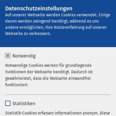
AMEOS Gruppe
Stellenangebote
Datenschutzeinstellungen
Auf unserer Webseite werden Cookies verwendet. Einige
davon werden zwingend benötigt, während es uns
AMEOS Klinikum Inntal - Klinik für 
Transkulturelle Psychosomatik
andere ermöglichen, Ihre Nutzererfahrung auf unserer
Webseite zu verbessern.
Notwendig
Notwendige Cookies werden für grundlegende
Funktionen der Webseite benötigt. Dadurch ist
gewährleistet, dass die Webseite einwandfrei
funktioniert.
Name
cookieconsent_status
Statistiken
Anbieter
sgalinski
Statistik-Cookies erfassen Informationen anonym. Diese