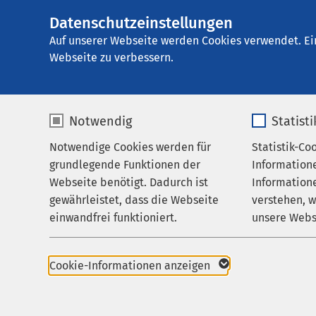
Datenschutzeinstellungen
AMEOS Klinikum P
AMEOS
Gruppe
Aktuelles
Nachricht
Auf unserer Webseite werden Cookies verwendet. Ei
Webseite zu verbessern.
Notwendig
Statist
Notwendige Cookies werden für
Statistik-Co
Behandlungsfelder
grundlegende Funktionen der
Information
Ihr Aufenthalt
21.05.2026
Webseite benötigt. Dadurch ist
Informatione
Abhängigke
gewährleistet, dass die Webseite
verstehen, 
Zuweisende
Abhängigke
einwandfrei funktioniert.
unsere Webs
Psychiatrie
Über uns
Neue 
Name
cookieconsent_status
Name
Karriere
Cookie-Informationen anzeigen
Konz
Aktuelles
Anbieter
sgalinski
Anbieter