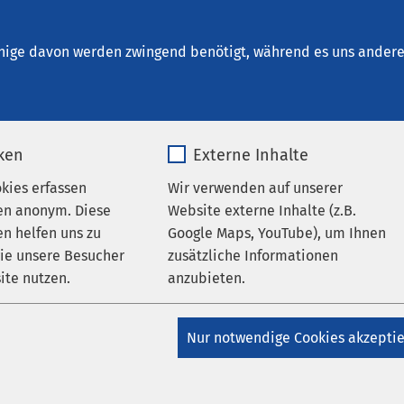
reetz
en
nige davon werden zwingend benötigt, während es uns andere 
iken
Externe Inhalte
okies erfassen
Wir verwenden auf unserer
en anonym. Diese
Website externe Inhalte (z.B.
AMEOS Reha Klinikum Lübeck -
n helfen uns zu
Google Maps, YouTube), um Ihnen
itserkrankungen
AMEOS Klinikum Lübeck - Klinik für
wie unsere Besucher
zusätzliche Informationen
itserkrankungen
AMEOS Klinikum Lübeck - Klinik für
ite nutzen.
anzubieten.
 und Psychotherapie
Therapie und bewährte
_pk_*.*
Name
Google Maps
Nur notwendige Cookies akzepti
epte
Matomo
Anbieter
Google