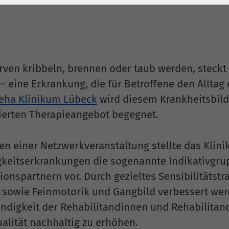
1 Jahr
Laufzeit
6 Monate
Cookie von Matomo
Wird zum
für Website-
Entsperren von
Zweck
Analysen. Erzeugt
Google Maps-
statistische Daten
Inhalten verwendet.
ven kribbeln, brennen oder taub werden, steckt 
darüber, wie der
– eine Erkrankung, die für Betroffene den Allta
Besucher die
Name
YouTube
ha Klinikum Lübeck
wird diesem Krankheitsbil
Website nutzt.
sierten Therapieangebot begegnet.
Google Ireland
Limited, Gordon
n einer Netzwerkveranstaltung stellte das Klin
Anbieter
House, Barrow
Street Dublin 4
keitserkrankungen die sogenannte Indikativgru
Irland
ionspartnern vor. Durch gezieltes Sensibilitätst
 sowie Feinmotorik und Gangbild verbessert werde
Laufzeit
6 Monate
ändigkeit der Rehabilitandinnen und Rehabilitand
Wird verwendet, um
alität nachhaltig zu erhöhen.