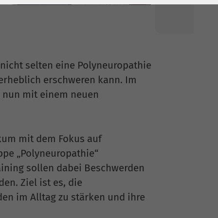
nicht selten eine Polyneuropathie
g erheblich erschweren kann. Im
d nun mit einem neuen
ikum mit dem Fokus auf
ppe „Polyneuropathie“
raining sollen dabei Beschwerden
n. Ziel ist es, die
en im Alltag zu stärken und ihre