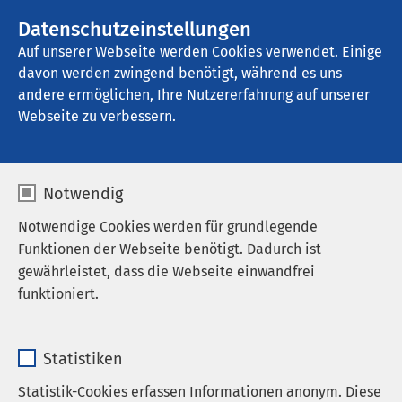
AMEOS Gruppe
Stellenangebote
Datenschutzeinstellungen
Auf unserer Webseite werden Cookies verwendet. Einige
davon werden zwingend benötigt, während es uns
AMEOS Poliklinika Torgelow
andere ermöglichen, Ihre Nutzererfahrung auf unserer
Webseite zu verbessern.
Notwendig
Notwendige Cookies werden für grundlegende
Pressemitteilungen
Funktionen der Webseite benötigt. Dadurch ist
gewährleistet, dass die Webseite einwandfrei
26.08.2025
AMEOS Gruppe
funktioniert.
AMEOS übernimmt das
Josephs-Hospital Warendorf
Name
cookieconsent_status
Statistiken
Anbieter
sgalinski
Statistik-Cookies erfassen Informationen anonym. Diese
Die AMEOS Gruppe wächst weiter erfolgreich