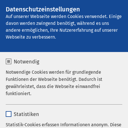
AMEOS Gruppe
Stellenangebote
Datenschutzeinstellungen
Auf unserer Webseite werden Cookies verwendet. Einige
davon werden zwingend benötigt, während es uns
AMEOS Poliklinika Torgelow
andere ermöglichen, Ihre Nutzererfahrung auf unserer
Webseite zu verbessern.
Notwendig
Notwendige Cookies werden für grundlegende
01.09.2025
AMEOS Gruppe
Funktionen der Webseite benötigt. Dadurch ist
AMEOS Update zur
gewährleistet, dass die Webseite einwandfrei
Informationspflicht gem. Art.
funktioniert.
34 DSGVO
Name
cookieconsent_status
Statistiken
Anbieter
sgalinski
Statistik-Cookies erfassen Informationen anonym. Diese
Im Juli 2025 wurde die AMEOS Gruppe Ziel