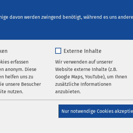
um Wernigerode
nige davon werden zwingend benötigt, während es uns andere 
iken
Externe Inhalte
en
okies erfassen
Wir verwenden auf unserer
en anonym. Diese
Website externe Inhalte (z.B.
n helfen uns zu
Google Maps, YouTube), um Ihnen
wie unsere Besucher
zusätzliche Informationen
ite nutzen.
anzubieten.
Datum von:
_pk_*.*
Name
Google Maps
Nur notwendige Cookies akzepti
Matomo
Anbieter
Google
04.08