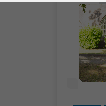
Laufzeit
278 Tage
Laufzeit
Cookie zum
Speichern der Cookie
Zweck
Consent
Einstellungen
Zweck
be_typo_user /
Name
PHPSESSID
Anbieter
TYPO3
Laufzeit
1 Woche
Dieses Cookie ist ein
Standard-Session-
Cookie von TYPO3. Es
speichert im Falle