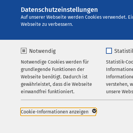
Datenschutzeinstellungen
AMEOS Poliklinik
AMEOS
Gruppe
Aktuelles
Auf unserer Webseite werden Cookies verwendet. Ei
Webseite zu verbessern.
Notwendig
Statist
Nachricht
Notwendige Cookies werden für
Statistik-Co
Praxis für HNO
grundlegende Funktionen der
Information
Karriere
Webseite benötigt. Dadurch ist
Informatione
gewährleistet, dass die Webseite
verstehen, 
Aktuelles
einwandfrei funktioniert.
unsere Webs
Name
cookieconsent_status
Name
Cookie-Informationen anzeigen
Anbieter
sgalinski
Anbieter