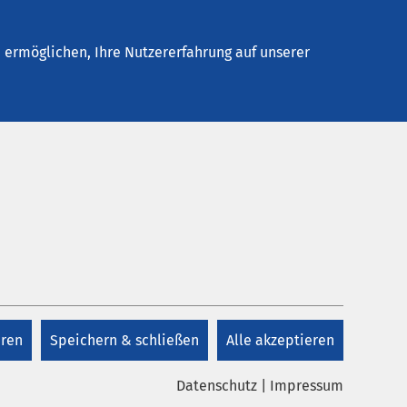
Stellenangebote
Kontakt
ermöglichen, Ihre Nutzererfahrung auf unserer
Datum bis:
eren
Speichern & schließen
Alle akzeptieren
Datenschutz
|
Impressum
.2026
AMEOS Klinikum Halberstadt
AMEOS Poliklinikum Halberstadt