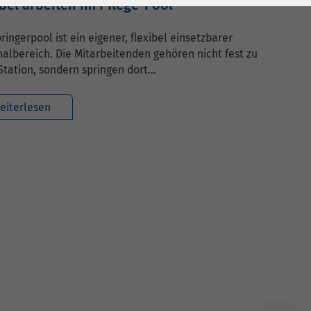
ibel arbeiten im Pflege-Pool
ringerpool ist ein eigener, flexibel einsetzbarer
albereich. Die Mitarbeitenden gehören nicht fest zu
Station, sondern springen dort…
eiterlesen