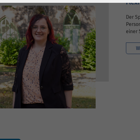
1 Jahr
Laufzeit
6 Monate
Flex
Cookie von Matomo
Wird zum
Der Sp
für Website-
Entsperren von
Person
Zweck
Analysen. Erzeugt
Google Maps-
einer 
statistische Daten
Inhalten verwendet.
darüber, wie der
W
Besucher die
Name
YouTube
Website nutzt.
Google Ireland
Limited, Gordon
Anbieter
House, Barrow
Street Dublin 4
Irland
Laufzeit
6 Monate
Wird verwendet, um