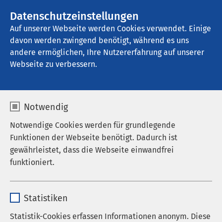
AMEOS Gruppe
Stellenangebote
Datenschutzeinstellungen
Auf unserer Webseite werden Cookies verwendet. Einige
davon werden zwingend benötigt, während es uns
AMEOS Poliklinikum Wernigerode
andere ermöglichen, Ihre Nutzererfahrung auf unserer
Webseite zu verbessern.
Nachrichten
Notwendig
Notwendige Cookies werden für grundlegende
Funktionen der Webseite benötigt. Dadurch ist
Datum von:
Datum bis:
gewährleistet, dass die Webseite einwandfrei
funktioniert.
Name
cookieconsent_status
Statistiken
Anbieter
sgalinski
Statistik-Cookies erfassen Informationen anonym. Diese