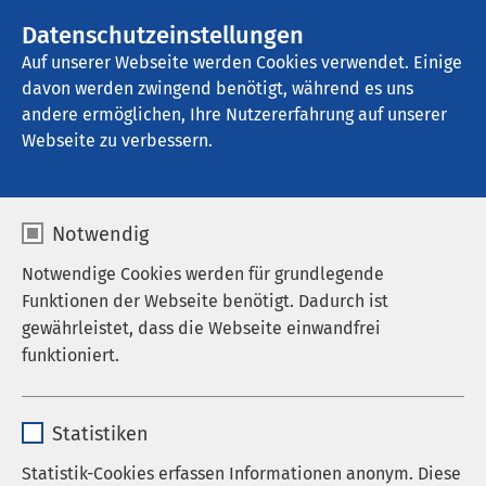
AMEOS Gruppe
Stellenangebote
Datenschutzeinstellungen
Auf unserer Webseite werden Cookies verwendet. Einige
davon werden zwingend benötigt, während es uns
AMEOS Poliklinikum Woldegk
andere ermöglichen, Ihre Nutzererfahrung auf unserer
Webseite zu verbessern.
Nachrichten
Notwendig
Notwendige Cookies werden für grundlegende
Funktionen der Webseite benötigt. Dadurch ist
Datum von:
Datum bis:
gewährleistet, dass die Webseite einwandfrei
funktioniert.
Name
cookieconsent_status
Statistiken
Anbieter
sgalinski
Statistik-Cookies erfassen Informationen anonym. Diese