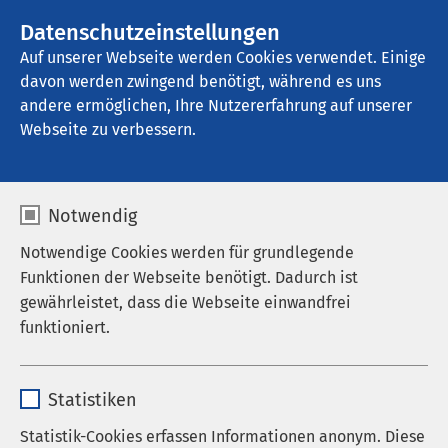
AMEOS Gruppe
Stellenangebote
Datenschutzeinstellungen
Auf unserer Webseite werden Cookies verwendet. Einige
davon werden zwingend benötigt, während es uns
AMEOS Ambulantes Klinikum Bremerhaven
andere ermöglichen, Ihre Nutzererfahrung auf unserer
Webseite zu verbessern.
Ethikkomitee
Notwendig
Notwendige Cookies werden für grundlegende
Funktionen der Webseite benötigt. Dadurch ist
Hilfe und Unterstützung
gewährleistet, dass die Webseite einwandfrei
funktioniert.
bei Entscheidungen in
Grenzsituationen
Name
cookieconsent_status
Statistiken
Anbieter
sgalinski
Die Möglichkeiten der modernen Medizin werfen
Statistik-Cookies erfassen Informationen anonym. Diese