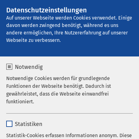
AMEOS Gruppe
Stellenangebote
Datenschutzeinstellungen
Auf unserer Webseite werden Cookies verwendet. Einige
davon werden zwingend benötigt, während es uns
AMEOS Ambulantes Klinikum Bremerhaven
andere ermöglichen, Ihre Nutzererfahrung auf unserer
Webseite zu verbessern.
Krankenhausleitung
Notwendig
Notwendige Cookies werden für grundlegende
Funktionen der Webseite benötigt. Dadurch ist
gewährleistet, dass die Webseite einwandfrei
funktioniert.
Name
cookieconsent_status
Statistiken
Anbieter
sgalinski
Statistik-Cookies erfassen Informationen anonym. Diese