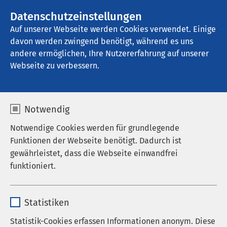
AMEOS Gruppe
Stellenangebote
Datenschutzeinstellungen
Auf unserer Webseite werden Cookies verwendet. Einige
davon werden zwingend benötigt, während es uns
AMEOS Poliklinikum Eggesin
andere ermöglichen, Ihre Nutzererfahrung auf unserer
Webseite zu verbessern.
Notwendig
Notwendige Cookies werden für grundlegende
Funktionen der Webseite benötigt. Dadurch ist
gewährleistet, dass die Webseite einwandfrei
funktioniert.
Name
cookieconsent_status
AMEOS Poliklinikum
Statistiken
Anbieter
sgalinski
Statistik-Cookies erfassen Informationen anonym. Diese
Eggesin