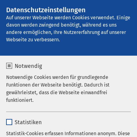
AMEOS Gruppe
Stellenangebote
Datenschutzeinstellungen
Auf unserer Webseite werden Cookies verwendet. Einige
davon werden zwingend benötigt, während es uns
AMEOS Eingliederung Bremen
andere ermöglichen, Ihre Nutzererfahrung auf unserer
Webseite zu verbessern.
Nachrichten
Notwendig
Notwendige Cookies werden für grundlegende
Funktionen der Webseite benötigt. Dadurch ist
Datum von:
Datum bis:
gewährleistet, dass die Webseite einwandfrei
funktioniert.
Name
cookieconsent_status
Statistiken
Anbieter
sgalinski
Statistik-Cookies erfassen Informationen anonym. Diese