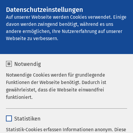
AMEOS Gruppe
Stellenangebote
Datenschutzeinstellungen
Auf unserer Webseite werden Cookies verwendet. Einige
davon werden zwingend benötigt, während es uns
AMEOS Eingliederung Osnabrück
andere ermöglichen, Ihre Nutzererfahrung auf unserer
Webseite zu verbessern.
Nachrichten
Notwendig
Notwendige Cookies werden für grundlegende
Funktionen der Webseite benötigt. Dadurch ist
Datum von:
Datum bis:
gewährleistet, dass die Webseite einwandfrei
funktioniert.
Name
cookieconsent_status
Statistiken
Anbieter
sgalinski
Statistik-Cookies erfassen Informationen anonym. Diese