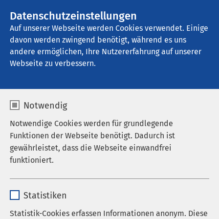
AMEOS Gruppe
Stellenangebote
Datenschutzeinstellungen
Auf unserer Webseite werden Cookies verwendet. Einige
davon werden zwingend benötigt, während es uns
AMEOS Eingliederung Sierksdorf
andere ermöglichen, Ihre Nutzererfahrung auf unserer
Webseite zu verbessern.
Notwendig
Notwendige Cookies werden für grundlegende
11.05.2026
AMEOS Gruppe
Funktionen der Webseite benötigt. Dadurch ist
Klinikum Friedrichshafen als
gewährleistet, dass die Webseite einwandfrei
Level-II-Krankenhaus
funktioniert.
erhalten
Name
cookieconsent_status
Statistiken
Anbieter
sgalinski
Statistik-Cookies erfassen Informationen anonym. Diese
Dr. Axel Paeger, Vorsitzender des Vorstandes