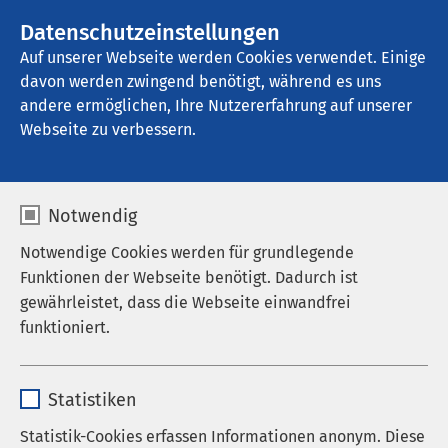
AMEOS Gruppe
Stellenangebote
Datenschutzeinstellungen
Auf unserer Webseite werden Cookies verwendet. Einige
davon werden zwingend benötigt, während es uns
AMEOS Eingliederung Sierksdorf
andere ermöglichen, Ihre Nutzererfahrung auf unserer
Webseite zu verbessern.
Datenschutz
Notwendig
Notwendige Cookies werden für grundlegende
Funktionen der Webseite benötigt. Dadurch ist
gewährleistet, dass die Webseite einwandfrei
Hinweise zum Datenschutz
funktioniert.
der AMEOS Gruppe
Name
cookieconsent_status
Statistiken
Anbieter
sgalinski
1. Datenschutz
Statistik-Cookies erfassen Informationen anonym. Diese