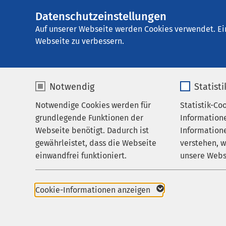
Datenschutzeinstellungen
Hans-Ralfs-Haus f
AMEOS
Gruppe
Aktuelles
Nachricht
Auf unserer Webseite werden Cookies verwendet. Ei
Webseite zu verbessern.
Notwendig
Statist
Notwendige Cookies werden für
Statistik-Co
Aktuelle
grundlegende Funktionen der
Information
Ausstellungen
Webseite benötigt. Dadurch ist
Informatione
21.10.2025
Der AMEOS Kunstpreis
gewährleistet, dass die Webseite
verstehen, 
Heiligenha
Wenn 
einwandfrei funktioniert.
unsere Webs
Hans Ralfs - Biografie
Tipps
Karriere
Name
cookieconsent_status
Name
Cookie-Informationen anzeigen
Alko
Aktuelles
Anbieter
sgalinski
Anbieter