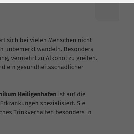
rt sich bei vielen Menschen nicht
ich unbemerkt wandeln. Besonders
ng, vermehrt zu Alkohol zu greifen.
nd ein gesundheitsschädlicher
ikum Heiligenhafen
ist auf die
krankungen spezialisiert. Sie
ches Trinkverhalten besonders in