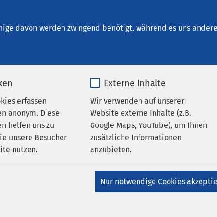
ür Kunst und Kultur
en
nige davon werden zwingend benötigt, während es uns andere 
iken
Externe Inhalte
okies erfassen
Wir verwenden auf unserer
en anonym. Diese
Website externe Inhalte (z.B.
n helfen uns zu
Google Maps, YouTube), um Ihnen
AMEOS Klinikum Heiligenhafen
AMEOS Eingliederung
wie unsere Besucher
zusätzliche Informationen
fen
AMEOS Pflege Heiligenhafen
die Tage kürzer werden:
ite nutzen.
anzubieten.
 gegen hohen
_pk_*.*
Name
Google Maps
Nur notwendige Cookies akzepti
holkonsum
Matomo
Anbieter
Google