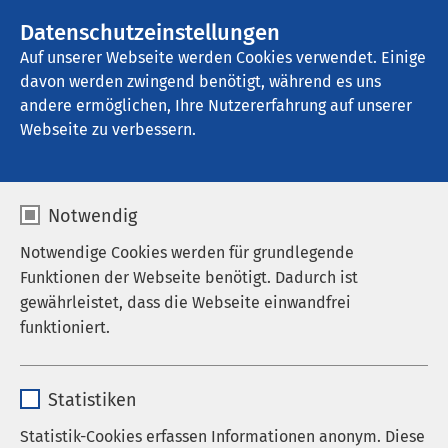
AMEOS Gruppe
Stellenangebote
Datenschutzeinstellungen
Auf unserer Webseite werden Cookies verwendet. Einige
davon werden zwingend benötigt, während es uns
Hans-Ralfs-Haus für Kunst und Kultur
andere ermöglichen, Ihre Nutzererfahrung auf unserer
Webseite zu verbessern.
Hans Ralfs - Biografie
Notwendig
Notwendige Cookies werden für grundlegende
Funktionen der Webseite benötigt. Dadurch ist
Das Hans-Ralfs-Haus für Kunst und Kultur ist nach
gewährleistet, dass die Webseite einwandfrei
dem schleswig-holsteinischen Maler und Grafiker
funktioniert.
Hans Ralfs (1883 - 1945) benannt. Dieser zu Unrecht
lange Zeit vergessene Künstler hat 17 Jahre lang
Name
cookieconsent_status
(1925 bis 1942) in der Fachklinik Neustadt gelebt
Statistiken
und gearbeitet.
Anbieter
sgalinski
Statistik-Cookies erfassen Informationen anonym. Diese