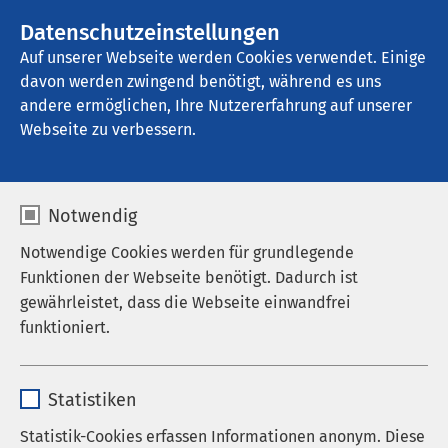
AMEOS Gruppe
Stellenangebote
Datenschutzeinstellungen
Auf unserer Webseite werden Cookies verwendet. Einige
davon werden zwingend benötigt, während es uns
AMEOS Klinikum Bad Salzuflen
andere ermöglichen, Ihre Nutzererfahrung auf unserer
Webseite zu verbessern.
Notwendig
Notwendige Cookies werden für grundlegende
Funktionen der Webseite benötigt. Dadurch ist
gewährleistet, dass die Webseite einwandfrei
funktioniert.
Name
cookieconsent_status
Statistiken
Anbieter
sgalinski
Statistik-Cookies erfassen Informationen anonym. Diese
Die S