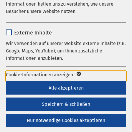
Informationen helfen uns zu verstehen, wie unsere
und Gründer der AMEOS Gruppe:
Laufzeit
278 Tage
Besucher unsere Website nutzen.
Cookie zum Speichern der Cookie
„Für die Gesundheitsversorgung im
Zweck
Name
_pk_*.*
Consent Einstellungen
Bodenseekreis und der Region ist es
Externe Inhalte
elementar, dass sich der Kreistag für die
Anbieter
Matomo
Wir verwenden auf unserer Website externe Inhalte (z.B.
medizinisch und im Übrigen auch
Name
be_typo_user / PHPSESSID
Google Maps, YouTube), um Ihnen zusätzliche
wirtschaftlich beste Lösung entscheidet und
Laufzeit
1 Jahr
Informationen anzubieten.
Anbieter
TYPO3
damit die medizinische Versorgung
Cookie von Matomo für Website-
zukunftsfähig für die Bürgerinnen und
Laufzeit
1 Woche
Name
Google Maps
Analysen. Erzeugt statistische Daten
Cookie-Informationen anzeigen
Bürger der Region gestaltet. Als
Zweck
darüber, wie der Besucher die Website
Zeitungsleser wundere ich mich über viele
Dieses Cookie ist ein Standard-
Anbieter
Google
Alle akzeptieren
nutzt.
Falschdarstellungen. Es stellt sich die Frage,
Session-Cookie von TYPO3. Es
wer hier an wen und aus welchem Grund
Laufzeit
6 Monate
speichert im Falle eines Benutzer-
Speichern & schließen
falsch kommuniziert.“
Zweck
Logins die Session-ID. So kann der
Wird zum Entsperren von Google Maps-
eingeloggte Benutzer wiedererkannt
Zweck
Nur notwendige Cookies akzeptieren
Inhalten verwendet.
werden und es wird ihm Zugang zu
Wir stellen richtig:
geschützten Bereichen gewährt.