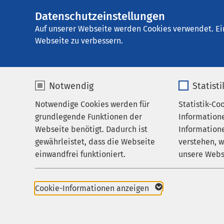
Datenschutzeinstellungen
AMEOS Klinikum B
AMEOS
Gruppe
Aktuelles
Nachricht
Auf unserer Webseite werden Cookies verwendet. Ei
Webseite zu verbessern.
Notwendig
Statist
Notwendige Cookies werden für
Statistik-Co
Behandlungsfelder
grundlegende Funktionen der
Information
Ihr Aufenthalt
Webseite benötigt. Dadurch ist
Informatione
gewährleistet, dass die Webseite
verstehen, 
Zuweisende
einwandfrei funktioniert.
unsere Webs
Über uns
Name
cookieconsent_status
Name
Karriere
Cookie-Informationen anzeigen
Aktuelles
Anbieter
sgalinski
Anbieter
23.05.2025