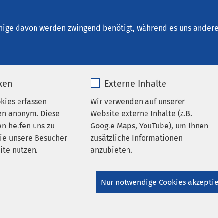
ad Salzuflen
en
nige davon werden zwingend benötigt, während es uns andere 
iken
Externe Inhalte
okies erfassen
Wir verwenden auf unserer
en anonym. Diese
Website externe Inhalte (z.B.
n helfen uns zu
Google Maps, YouTube), um Ihnen
wie unsere Besucher
zusätzliche Informationen
ite nutzen.
anzubieten.
_pk_*.*
Name
Google Maps
Nur notwendige Cookies akzepti
Matomo
Anbieter
Google
AMEOS Gruppe