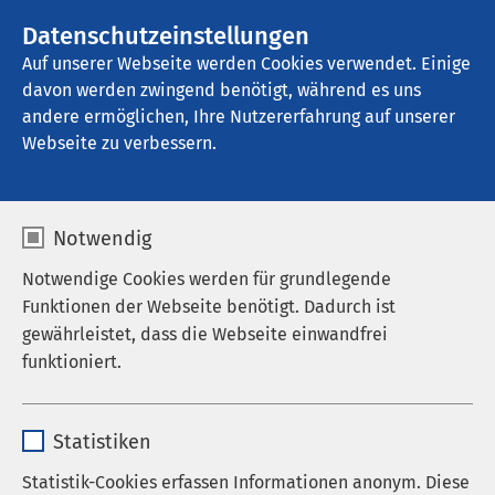
AMEOS Gruppe
Stellenangebote
Datenschutzeinstellungen
Auf unserer Webseite werden Cookies verwendet. Einige
davon werden zwingend benötigt, während es uns
AMEOS Klinikum Bremerhaven
andere ermöglichen, Ihre Nutzererfahrung auf unserer
Webseite zu verbessern.
Notwendig
Hüft- und
Notwendige Cookies werden für grundlegende
Knieprothesenimplantat
Funktionen der Webseite benötigt. Dadurch ist
gewährleistet, dass die Webseite einwandfrei
ion - Was kommt auf Sie
funktioniert.
zu?
Name
cookieconsent_status
09.10.2025
|
15:00
bis
16:30
Statistiken
Anbieter
sgalinski
Statistik-Cookies erfassen Informationen anonym. Diese