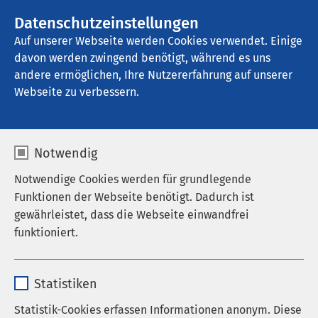
AMEOS Gruppe
Stellenangebote
Datenschutzeinstellungen
Auf unserer Webseite werden Cookies verwendet. Einige
davon werden zwingend benötigt, während es uns
AMEOS Klinikum Bremerhaven
andere ermöglichen, Ihre Nutzererfahrung auf unserer
Webseite zu verbessern.
Thoraxchirurgie
Notwendig
Notwendige Cookies werden für grundlegende
Funktionen der Webseite benötigt. Dadurch ist
Spitzenmedizin vor Ort
gewährleistet, dass die Webseite einwandfrei
funktioniert.
Das diagnostische und therapeutische Spektrum
Name
cookieconsent_status
umfasst alle Erkrankungen der Organe des
Statistiken
Brustkorbs. Die Behandlung erfolgt in
Anbieter
sgalinski
interdisziplinärer Zusammenarbeit mit der Klinik
Statistik-Cookies erfassen Informationen anonym. Diese