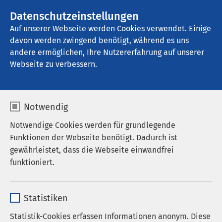
AMEOS Gruppe
Stellenangebote
Datenschutzeinstellungen
Auf unserer Webseite werden Cookies verwendet. Einige
davon werden zwingend benötigt, während es uns
AMEOS Klinikum Cuxhaven
andere ermöglichen, Ihre Nutzererfahrung auf unserer
Webseite zu verbessern.
Impressum
Notwendig
Notwendige Cookies werden für grundlegende
Funktionen der Webseite benötigt. Dadurch ist
gewährleistet, dass die Webseite einwandfrei
Was bewirkt Progressive
funktioniert.
Muskelentspannung?
Name
cookieconsent_status
Statistiken
Die Progressive Muskelentspannung wird als
Anbieter
sgalinski
Therapie zur Stressbewältigung und zur Behandlung
Statistik-Cookies erfassen Informationen anonym. Diese