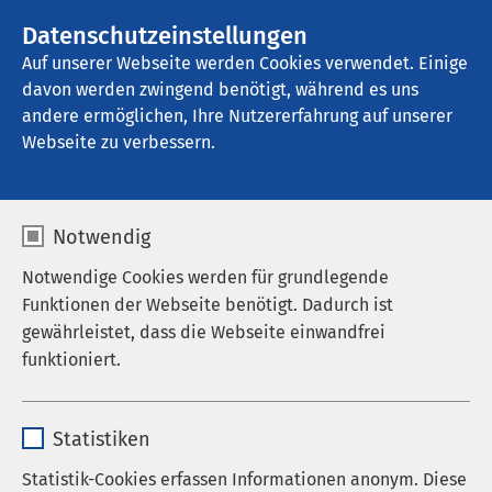
AMEOS Gruppe
Stellenangebote
Datenschutzeinstellungen
Auf unserer Webseite werden Cookies verwendet. Einige
davon werden zwingend benötigt, während es uns
AMEOS Klinikum Eutin
andere ermöglichen, Ihre Nutzererfahrung auf unserer
Webseite zu verbessern.
Kinder- und
Notwendig
Jugendmedizin
Notwendige Cookies werden für grundlegende
Funktionen der Webseite benötigt. Dadurch ist
gewährleistet, dass die Webseite einwandfrei
funktioniert.
Name
cookieconsent_status
Statistiken
Anbieter
sgalinski
Statistik-Cookies erfassen Informationen anonym. Diese