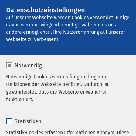
AMEOS Gruppe
Stellenangebote
Datenschutzeinstellungen
Auf unserer Webseite werden Cookies verwendet. Einige
davon werden zwingend benötigt, während es uns
AMEOS Klinikum für Forensische 
Psychiatrie und Psychotherapie Neustadt
andere ermöglichen, Ihre Nutzererfahrung auf unserer
Webseite zu verbessern.
Notwendig
Notwendige Cookies werden für grundlegende
Funktionen der Webseite benötigt. Dadurch ist
11.05.2026
AMEOS Gruppe
gewährleistet, dass die Webseite einwandfrei
Klinikum Friedrichshafen als
funktioniert.
Level-II-Krankenhaus
erhalten
Name
cookieconsent_status
Statistiken
Anbieter
sgalinski
Statistik-Cookies erfassen Informationen anonym. Diese