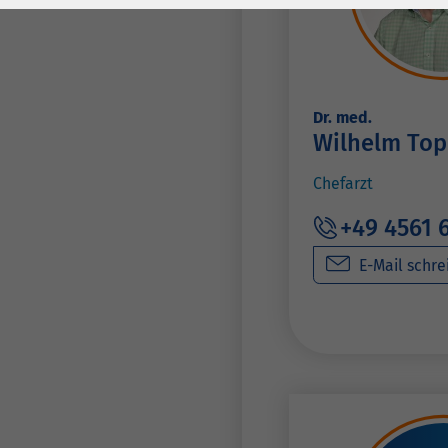
Laufzeit
278 Tage
Laufzeit
Cookie zum
Speichern der Cookie
Zweck
Consent
Dr. med.
Einstellungen
Zweck
Wilhelm Top
Chefarzt
be_typo_user /
Name
PHPSESSID
+49 4561 
Anbieter
TYPO3
E-Mail schre
Laufzeit
1 Woche
Dieses Cookie ist ein
Standard-Session-
Cookie von TYPO3. Es
speichert im Falle