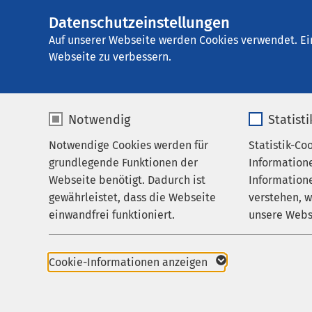
Datenschutzeinstellungen
AMEOS Klinikum fü
AMEOS
Gruppe
Betreuung & Besuch
Auf unserer Webseite werden Cookies verwendet. Ei
Webseite zu verbessern.
Notwendig
Statist
Kontakt
Notwendige Cookies werden für
Statistik-Co
Leistungen
grundlegende Funktionen der
Information
Betreuung & Besuch
Webseite benötigt. Dadurch ist
Informatione
Ihre Ansprech
gewährleistet, dass die Webseite
verstehen, 
Über uns
einwandfrei funktioniert.
unsere Webs
Karriere
Name
cookieconsent_status
Name
Aktuelles
Cookie-Informationen anzeigen
Anbieter
sgalinski
Anbieter