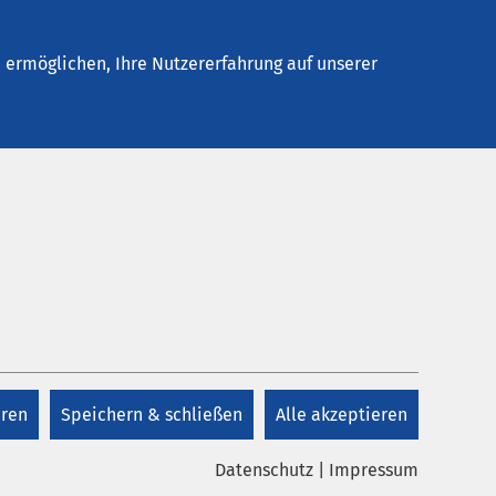
Neustadt
Stellenangebote
Kontakt
ermöglichen, Ihre Nutzererfahrung auf unserer
Kontakt
+49 4561 611 0
eren
Speichern & schließen
Alle akzeptieren
Kontakt
Datenschutz
|
Impressum