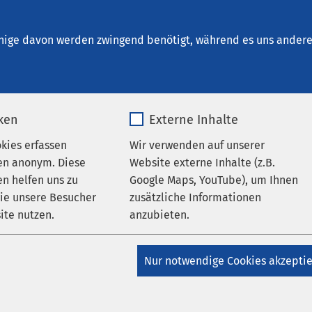
r Forensische Psychiatrie und Psychotherapie 
nige davon werden zwingend benötigt, während es uns andere 
iken
Externe Inhalte
okies erfassen
Wir verwenden auf unserer
en anonym. Diese
Website externe Inhalte (z.B.
n helfen uns zu
Google Maps, YouTube), um Ihnen
partner
wie unsere Besucher
zusätzliche Informationen
ite nutzen.
anzubieten.
_pk_*.*
Name
Google Maps
Nur notwendige Cookies akzepti
Matomo
Anbieter
Google