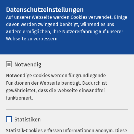
AMEOS Gruppe
Stellenangebote
Datenschutzeinstellungen
Auf unserer Webseite werden Cookies verwendet. Einige
davon werden zwingend benötigt, während es uns
AMEOS Klinikum Hildesheim
andere ermöglichen, Ihre Nutzererfahrung auf unserer
Webseite zu verbessern.
Notwendig
Notwendige Cookies werden für grundlegende
Verantwortung bei AMEOS
Gesellschaftliches Engagement
Funktionen der Webseite benötigt. Dadurch ist
gewährleistet, dass die Webseite einwandfrei
Investitionen
funktioniert.
08.04.2026
AMEOS Klinikum Hildesheim
AMEOS unterstützt Bündnis
Name
cookieconsent_status
Statistiken
gegen Depression
Anbieter
sgalinski
Statistik-Cookies erfassen Informationen anonym. Diese