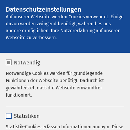
AMEOS Gruppe
Stellenangebote
Datenschutzeinstellungen
Auf unserer Webseite werden Cookies verwendet. Einige
davon werden zwingend benötigt, während es uns
AMEOS Klinikum Hildesheim
andere ermöglichen, Ihre Nutzererfahrung auf unserer
Webseite zu verbessern.
Famulatur in der KJPP
Notwendig
Notwendige Cookies werden für grundlegende
Funktionen der Webseite benötigt. Dadurch ist
Sie sind auf der Suche nach einer spannenden,
gewährleistet, dass die Webseite einwandfrei
abwechslungsreichen und innovativen Famulatur?
funktioniert.
Das AMEOS Klinikum Hildesheim bietet dafür die
Name
cookieconsent_status
Voraussetzungen.
Statistiken
Anbieter
sgalinski
Statistik-Cookies erfassen Informationen anonym. Diese
Die Facharztwahl hat schon so manchen