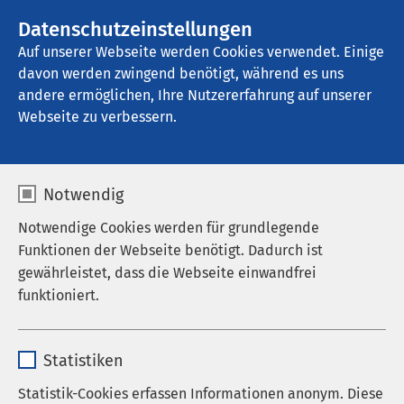
AMEOS Gruppe
Stellenangebote
Datenschutzeinstellungen
Auf unserer Webseite werden Cookies verwendet. Einige
davon werden zwingend benötigt, während es uns
AMEOS Klinikum Inntal - Klinik für 
Familienpsychosomatik
andere ermöglichen, Ihre Nutzererfahrung auf unserer
Webseite zu verbessern.
Aktuelles
Notwendig
Notwendige Cookies werden für grundlegende
Funktionen der Webseite benötigt. Dadurch ist
gewährleistet, dass die Webseite einwandfrei
Nachrichten
funktioniert.
Veranstaltungen
Name
cookieconsent_status
Statistiken
Anbieter
sgalinski
Statistik-Cookies erfassen Informationen anonym. Diese