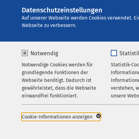
AMEOS Klinikum Lü
Datenschutzeinstellungen
AMEOS
Abhängigkeitserk
Gruppe
Auf unserer Webseite werden Cookies verwendet. Ei
Aktuelles
Nachricht
Webseite zu verbessern.
Notwendig
Statist
Notwendige Cookies werden für
Statistik-Co
Behandlungsfelder
grundlegende Funktionen der
Information
Ihr Aufenthalt
Webseite benötigt. Dadurch ist
Informatione
Verantwortun
gewährleistet, dass die Webseite
verstehen, 
Zuweisende
einwandfrei funktioniert.
unsere Webs
27.05.2026
Über uns
Heiligenha
Einglieder
Name
cookieconsent_status
Name
Karriere
Cookie-Informationen anzeigen
Klinikum N
Resta
Aktuelles
Anbieter
sgalinski
Anbieter