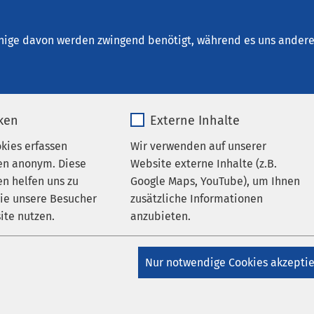
beck - Klinik für 
rankungen
nige davon werden zwingend benötigt, während es uns andere 
en
iken
Externe Inhalte
okies erfassen
Wir verwenden auf unserer
en anonym. Diese
Website externe Inhalte (z.B.
n helfen uns zu
Google Maps, YouTube), um Ihnen
g bei AMEOS
wie unsere Besucher
zusätzliche Informationen
ite nutzen.
anzubieten.
AMEOS Eingliederung Heiligenhafen
AMEOS Pflege
fen
AMEOS Klinikum Heiligenhafen
AMEOS
ung Neustadt
AMEOS Pflege Neustadt
AMEOS
_pk_*.*
Name
Google Maps
Nur notwendige Cookies akzepti
eustadt
urierte Spielgeräte für die
Matomo
Anbieter
Google