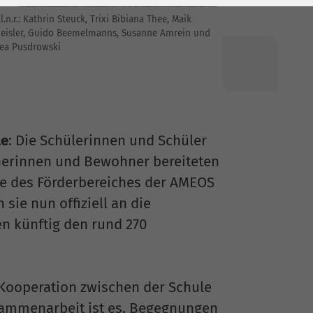
.l.n.r.: Kathrin Steuck, Trixi Bibiana Thee, Maik
eisler, Guido Beemelmanns, Susanne Amrein und
ea Pusdrowski
le
: Die Schülerinnen und Schüler
hnerinnen und Bewohner bereiteten
e des Förderbereiches der AMEOS
sie nun offiziell an die
en künftig den rund 270
Kooperation zwischen der Schule
sammenarbeit ist es, Begegnungen