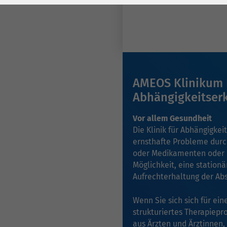
Laufzeit
278 Tage
Laufzeit
Cookie zum
Speichern der Cookie
Zweck
Consent
Einstellungen
Zweck
AMEOS Klinikum L
be_typo_user /
Abhängigkeitser
Name
PHPSESSID
Vor allem Gesundheit
Die Klinik für Abhängigke
Anbieter
TYPO3
ernsthafte Probleme durc
oder Medikamenten oder e
Laufzeit
1 Woche
Möglichkeit, eine station
Aufrechterhaltung der Abs
Dieses Cookie ist ein
Standard-Session-
Wenn Sie sich sich für ei
Cookie von TYPO3. Es
strukturiertes Therapiep
speichert im Falle
aus Ärzten und Ärztinnen,