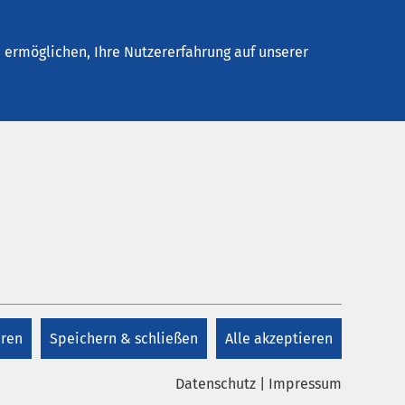
Stellenangebote
Kontakt
Termin buchen
ermöglichen, Ihre Nutzererfahrung auf unserer
Kontakt
+49 451 5894 0
eren
Speichern & schließen
Alle akzeptieren
Kontakt
Datenschutz
|
Impressum