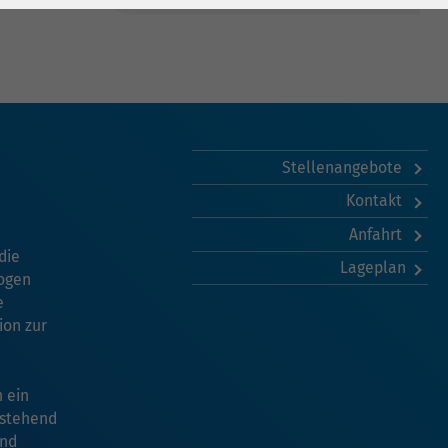
Stellenangebote
Kontakt
Anfahrt
die
Lageplan
rogen
e
ion zur
 ein
estehend
und