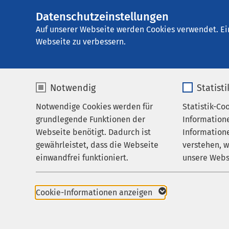
AMEOS Klinikum Lü
Datenschutzeinstellungen
AMEOS
Abhängigkeitserk
Gruppe
Auf unserer Webseite werden Cookies verwendet. Ei
Karriere
AMEOS als A
Webseite zu verbessern.
Notwendig
Statist
Filme
Notwendige Cookies werden für
Statistik-Co
Behandlungsfelder
grundlegende Funktionen der
Information
Ihr Aufenthalt
Webseite benötigt. Dadurch ist
Informatione
gewährleistet, dass die Webseite
verstehen, 
Zuweisende
einwandfrei funktioniert.
unsere Webs
Über uns
Name
cookieconsent_status
Name
Karriere
Cookie-Informationen anzeigen
Aktuelles
Anbieter
sgalinski
Anbieter