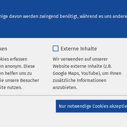
beck - Klinik für 
rankungen
nige davon werden zwingend benötigt, während es uns andere 
rbeitgeber
iken
Externe Inhalte
okies erfassen
Wir verwenden auf unserer
en anonym. Diese
Website externe Inhalte (z.B.
n helfen uns zu
Google Maps, YouTube), um Ihnen
wie unsere Besucher
zusätzliche Informationen
ite nutzen.
anzubieten.
_pk_*.*
Name
Google Maps
Nur notwendige Cookies akzepti
Matomo
Anbieter
Google