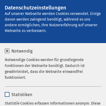
AMEOS Gruppe
Stellenangebote
Datenschutzeinstellungen
Auf unserer Webseite werden Cookies verwendet. Einige
davon werden zwingend benötigt, während es uns
AMEOS Klinikum Oschersleben
andere ermöglichen, Ihre Nutzererfahrung auf unserer
Webseite zu verbessern.
Medizinproduktesicherh
Notwendig
eit
Notwendige Cookies werden für grundlegende
Funktionen der Webseite benötigt. Dadurch ist
gewährleistet, dass die Webseite einwandfrei
funktioniert.
Bitte beachten Sie:
Name
cookieconsent_status
Unsere Erreichbarkeit per E-Mail ist derzeit nicht
Statistiken
möglich. Bitte nutzen Sie unser
Anbieter
sgalinski
Statistik-Cookies erfassen Informationen anonym. Diese
Online-Kontaktformular
für Ihre Anfragen.