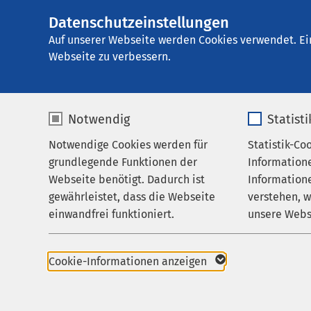
Datenschutzeinstellungen
AMEOS
AMEOS Klinikum O
Gruppe
Auf unserer Webseite werden Cookies verwendet. Ei
Webseite zu verbessern.
Notwendig
Statist
Datenschu
Notwendige Cookies werden für
Statistik-Co
Leistungen
grundlegende Funktionen der
Information
Karriere
Webseite benötigt. Dadurch ist
Informatione
gewährleistet, dass die Webseite
verstehen, 
Aktuelles
Hinweise z
einwandfrei funktioniert.
unsere Webs
Name
cookieconsent_status
Name
Cookie-Informationen anzeigen
1. Datenschu
Anbieter
sgalinski
Anbieter