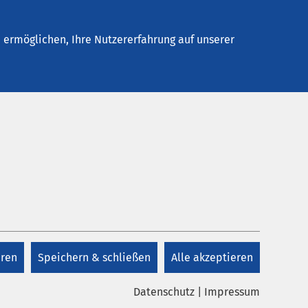
Stellenangebote
Kontakt
ermöglichen, Ihre Nutzererfahrung auf unserer
Kontakt
pe
+49 4791 93109 0
eren
Speichern & schließen
Alle akzeptieren
Kontakt
Datenschutz
|
Impressum