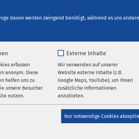
sterholz-Scharmbeck
nige davon werden zwingend benötigt, während es uns andere 
iken
Externe Inhalte
tz
okies erfassen
Wir verwenden auf unserer
en anonym. Diese
Website externe Inhalte (z.B.
n helfen uns zu
Google Maps, YouTube), um Ihnen
wie unsere Besucher
zusätzliche Informationen
um Datenschutz der AMEOS Grup
ite nutzen.
anzubieten.
_pk_*.*
Name
Google Maps
Nur notwendige Cookies akzepti
tz
Matomo
Anbieter
Google