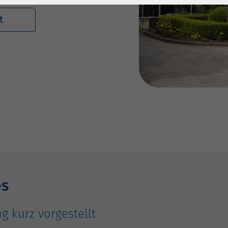
1 Jahr
Laufzeit
6 Monate
t
Cookie von Matomo
Wird zum
für Website-
Entsperren von
Zweck
Analysen. Erzeugt
Google Maps-
statistische Daten
Inhalten verwendet.
darüber, wie der
Besucher die
Name
YouTube
Website nutzt.
Google Ireland
Limited, Gordon
Anbieter
House, Barrow
Street Dublin 4
Irland
es
Laufzeit
6 Monate
g kurz vorgestellt
Wird verwendet, um