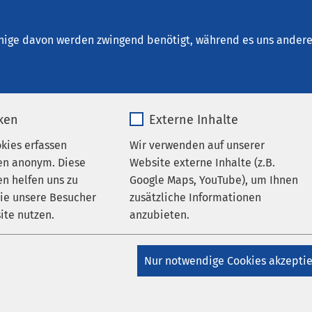
Ueckermünde
nige davon werden zwingend benötigt, während es uns andere 
iken
Externe Inhalte
okies erfassen
Wir verwenden auf unserer
inikum
en anonym. Diese
Website externe Inhalte (z.B.
nde
n helfen uns zu
Google Maps, YouTube), um Ihnen
wie unsere Besucher
zusätzliche Informationen
undheit
ite nutzen.
anzubieten.
_pk_*.*
Name
Google Maps
Nur notwendige Cookies akzepti
Matomo
Anbieter
Google
1 0