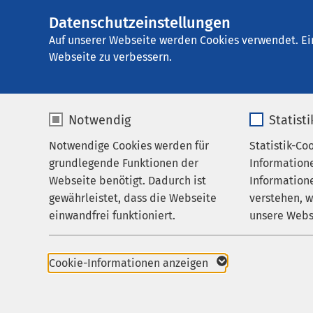
Datenschutzeinstellungen
AMEOS
AMEOS Klinikum 
Gruppe
Auf unserer Webseite werden Cookies verwendet. Ei
Webseite zu verbessern.
Notwendig
Statist
Notwendige Cookies werden für
Statistik-Co
Leistungen
AMEOS Kl
grundlegende Funktionen der
Information
Ihr Aufenthalt
Ueckermü
Webseite benötigt. Dadurch ist
Informatione
gewährleistet, dass die Webseite
verstehen, 
Zuweisende
Vor allem Ges
einwandfrei funktioniert.
unsere Webs
Über uns
Name
cookieconsent_status
Name
Karriere
Cookie-Informationen anzeigen
Aktuelles
Anbieter
sgalinski
Anbieter
+49 39771 4