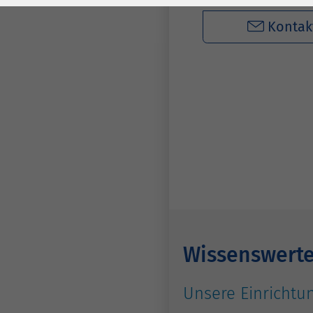
Laufzeit
278 Tage
Laufzeit
Kontak
Cookie zum
Speichern der Cookie
Zweck
Consent
Einstellungen
Zweck
be_typo_user /
Name
PHPSESSID
Anbieter
TYPO3
Laufzeit
1 Woche
Dieses Cookie ist ein
Wissenswert
Standard-Session-
Cookie von TYPO3. Es
Unsere Einrichtun
speichert im Falle