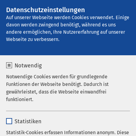
AMEOS Gruppe
Stellenangebote
Datenschutzeinstellungen
Auf unserer Webseite werden Cookies verwendet. Einige
davon werden zwingend benötigt, während es uns
AMEOS Klinikum Ueckermünde
andere ermöglichen, Ihre Nutzererfahrung auf unserer
Webseite zu verbessern.
Institutsambulanz der
Notwendig
Kinder- und
Notwendige Cookies werden für grundlegende
Jugendpsychiatrie
Funktionen der Webseite benötigt. Dadurch ist
gewährleistet, dass die Webseite einwandfrei
funktioniert.
Name
cookieconsent_status
Die Institutsambulanz der Klinik für Kinder- und
Statistiken
Jugendpsychiatrie, Psychosomatik und
Anbieter
sgalinski
Psychotherapie hat die Möglichkeit, in Form einer
Statistik-Cookies erfassen Informationen anonym. Diese