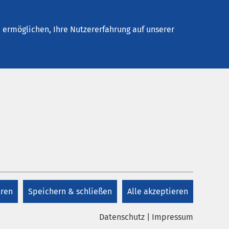
Stellenangebote
Kontakt
ermöglichen, Ihre Nutzererfahrung auf unserer
Kontakt
+49 39771 41 0
eren
Speichern & schließen
Alle akzeptieren
Kontakt
Datenschutz
|
Impressum