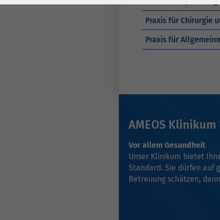
Praxis für Gynäkologi
Laufzeit
278 Tage
Laufzeit
Praxis für Chirurgie 
Cookie zum
Speichern der Cookie
Praxis für Allgemeinm
Zweck
Consent
Einstellungen
Zweck
be_typo_user /
Name
PHPSESSID
AMEOS Klinikum
Anbieter
TYPO3
Vor allem Gesundheit
Laufzeit
1 Woche
Unser Klinikum bietet Ih
Standard. Sie dürfen auf 
Dieses Cookie ist ein
Betreuung schätzen, dann 
Standard-Session-
Cookie von TYPO3. Es
speichert im Falle