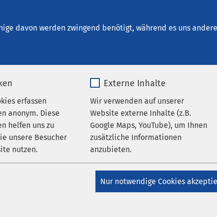
Ueckermünde
nige davon werden zwingend benötigt, während es uns andere 
iken
Externe Inhalte
s Angebot
okies erfassen
Wir verwenden auf unserer
en anonym. Diese
Website externe Inhalte (z.B.
n helfen uns zu
Google Maps, YouTube), um Ihnen
wie unsere Besucher
zusätzliche Informationen
r Kinder- und Jugendpsychiatrie
ite nutzen.
anzubieten.
hiatrie und Psychotherapie
_pk_*.*
Name
Google Maps
d Jugendmedizin (Poliklinikum)
Nur notwendige Cookies akzepti
Matomo
Anbieter
Google
izin (Poliklinikum)