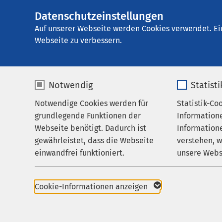
Datenschutzeinstellungen
AMEOS Klinikum 
AMEOS
Gruppe
Leistungen
Auf unserer Webseite werden Cookies verwendet. Ei
Webseite zu verbessern.
Notwendig
Statist
Ambulante
Notwendige Cookies werden für
Statistik-Co
Leistungen
grundlegende Funktionen der
Information
Ihr Aufenthalt
Webseite benötigt. Dadurch ist
Informatione
gewährleistet, dass die Webseite
verstehen, 
Zuweisende
Institutsambulanz de
einwandfrei funktioniert.
unsere Webs
Über uns
Tagesklinik für Psyc
Name
cookieconsent_status
Name
Karriere
Praxis für Kinder- un
Cookie-Informationen anzeigen
Aktuelles
Anbieter
sgalinski
Anbieter
Praxis für Innere Med