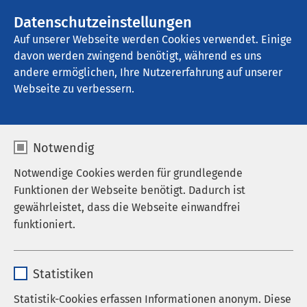
AMEOS Gruppe
Stellenangebote
Datenschutzeinstellungen
Auf unserer Webseite werden Cookies verwendet. Einige
davon werden zwingend benötigt, während es uns
AMEOS Klinikum Ueckermünde
andere ermöglichen, Ihre Nutzererfahrung auf unserer
Webseite zu verbessern.
Ergebnisse Ihrer Suche
Notwendig
Notwendige Cookies werden für grundlegende
Funktionen der Webseite benötigt. Dadurch ist
gewährleistet, dass die Webseite einwandfrei
Nutzen Sie dieses Feld, um Ihre Suche zu
funktioniert.
verfeinern.
Name
cookieconsent_status
Statistiken
Anbieter
sgalinski
Statistik-Cookies erfassen Informationen anonym. Diese