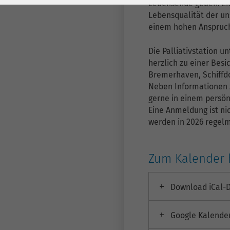
Laufzeit
278 Tage
Laufzeit
Lebensende geben. Ziel
Lebensqualität der un
Cookie zum
einem hohen Anspruch
Speichern der Cookie
Zweck
Die Palliativstation u
Consent
herzlich zu einer Besi
Einstellungen
Zweck
Bremerhaven, Schiffd
Neben Informationen 
be_typo_user /
gerne in einem persö
Name
PHPSESSID
Eine Anmeldung ist nic
werden in 2026 regelm
Anbieter
TYPO3
Laufzeit
1 Woche
Zum Kalender 
Dieses Cookie ist ein
Download iCal-D
Standard-Session-
Cookie von TYPO3. Es
Google Kalende
speichert im Falle