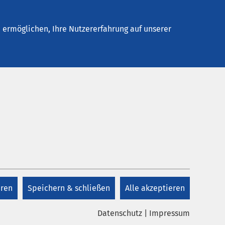
Stellenangebote
Kontakt
ermöglichen, Ihre Nutzererfahrung auf unserer
Kontakt
+49 4743 893 2446
d deren
eren
Speichern & schließen
Alle akzeptieren
e den
Kontakt
ung im
Datenschutz
|
Impressum
und am