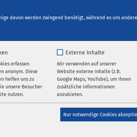
ung Geestland
ungen
nige davon werden zwingend benötigt, während es uns andere 
iken
Externe Inhalte
ng der Palliativstation
okies erfassen
Wir verwenden auf unserer
en anonym. Diese
Website externe Inhalte (z.B.
4:00
bis
15:00
n helfen uns zu
Google Maps, YouTube), um Ihnen
wie unsere Besucher
zusätzliche Informationen
ite nutzen.
anzubieten.
ion des AMEOS Klinikums Bremerhaven werden Patientinnen und
_pk_*.*
Name
Google Maps
e an einer fortgeschrittenen, unheilbaren Erkrankung leiden un
Nur notwendige Cookies akzepti
nzt ist. Das interdisziplinäre Team der Palliativstation möcht
Matomo
Anbieter
Google
nen und Patienten und deren Angehörigen Hilfe und Unterstütz
ltigen Belastungen einer fortgeschrittenen Krankheitsphase 