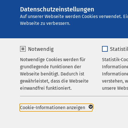
Datenschutzeinstellungen
AMEOS Einglieder
AMEOS
Gruppe
Aktuelles
Veranstalt
Auf unserer Webseite werden Cookies verwendet. Ei
Webseite zu verbessern.
Notwendig
Statist
Besichtigu
Notwendige Cookies werden für
Statistik-Co
Leistungen
grundlegende Funktionen der
Information
Karriere
02.09.2026
|
1
Webseite benötigt. Dadurch ist
Informatione
gewährleistet, dass die Webseite
verstehen, 
Aktuelles
einwandfrei funktioniert.
unsere Webs
Auf der Palliativstat
Name
cookieconsent_status
Name
Patienten betreut, di
Cookie-Informationen anzeigen
Lebenserwartung begre
Anbieter
sgalinski
Anbieter
betroffenen Patientin
Umgang mit den vielfä