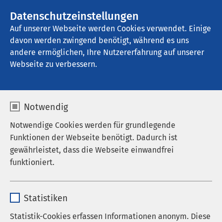
AMEOS Gruppe
Stellenangebote
Datenschutzeinstellungen
Auf unserer Webseite werden Cookies verwendet. Einige
davon werden zwingend benötigt, während es uns
AMEOS Eingliederung Geestland
andere ermöglichen, Ihre Nutzererfahrung auf unserer
Webseite zu verbessern.
Auf einen Blick
Notwendig
Notwendige Cookies werden für grundlegende
Funktionen der Webseite benötigt. Dadurch ist
gewährleistet, dass die Webseite einwandfrei
funktioniert.
Name
cookieconsent_status
Statistiken
Anbieter
sgalinski
Statistik-Cookies erfassen Informationen anonym. Diese