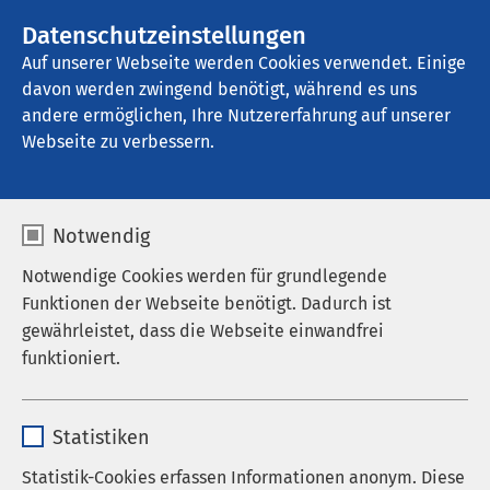
AMEOS Gruppe
Stellenangebote
Datenschutzeinstellungen
Auf unserer Webseite werden Cookies verwendet. Einige
davon werden zwingend benötigt, während es uns
AMEOS Pflege Neustadt
andere ermöglichen, Ihre Nutzererfahrung auf unserer
Webseite zu verbessern.
Veranstaltungen
Notwendig
Notwendige Cookies werden für grundlegende
Funktionen der Webseite benötigt. Dadurch ist
Aktuell sind keine Veranstaltungen vorhanden.
gewährleistet, dass die Webseite einwandfrei
funktioniert.
Name
cookieconsent_status
Statistiken
Anbieter
sgalinski
Statistik-Cookies erfassen Informationen anonym. Diese