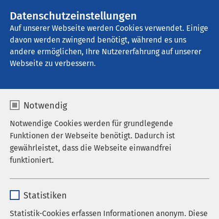
AMEOS Gruppe
Stellenangebote
Datenschutzeinstellungen
Auf unserer Webseite werden Cookies verwendet. Einige
davon werden zwingend benötigt, während es uns
AMEOS Pflegehaus am Sonnenweg 
Oldenburg
andere ermöglichen, Ihre Nutzererfahrung auf unserer
Webseite zu verbessern.
Kontakt
Notwendig
Notwendige Cookies werden für grundlegende
Funktionen der Webseite benötigt. Dadurch ist
gewährleistet, dass die Webseite einwandfrei
funktioniert.
Anrede
Name
cookieconsent_status
Vorname
*
Statistiken
Anbieter
sgalinski
Statistik-Cookies erfassen Informationen anonym. Diese