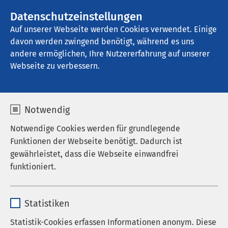
AMEOS Gruppe
Stellenangebote
Datenschutzeinstellungen
Auf unserer Webseite werden Cookies verwendet. Einige
davon werden zwingend benötigt, während es uns
AMEOS Pflege Ratzeburg
andere ermöglichen, Ihre Nutzererfahrung auf unserer
Webseite zu verbessern.
Medizinproduktesicherh
Notwendig
eit
Notwendige Cookies werden für grundlegende
Funktionen der Webseite benötigt. Dadurch ist
gewährleistet, dass die Webseite einwandfrei
funktioniert.
Beauftragt für
Medizinproduktesicherheit
Name
cookieconsent_status
Statistiken
Gem. § 6 MPBetreibV muss jede
Anbieter
sgalinski
Statistik-Cookies erfassen Informationen anonym. Diese
Gesundheitseinrichtung mit regelmäßig mehr als 20