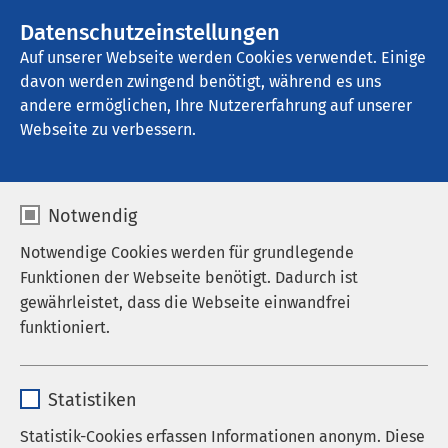
AMEOS Gruppe
Stellenangebote
Datenschutzeinstellungen
Auf unserer Webseite werden Cookies verwendet. Einige
davon werden zwingend benötigt, während es uns
AMEOS Pflege Winterlingen
andere ermöglichen, Ihre Nutzererfahrung auf unserer
Webseite zu verbessern.
Unterstützungsangebot
Notwendig
e
Notwendige Cookies werden für grundlegende
Funktionen der Webseite benötigt. Dadurch ist
gewährleistet, dass die Webseite einwandfrei
funktioniert.
Ein besonderer Ort
Name
cookieconsent_status
Das AMEOS Pflegehaus Kleebühl liegt 900 m ü.d.M.
Statistiken
auf der Schwäbischen Alb, am Ortsrand von
Anbieter
sgalinski
Statistik-Cookies erfassen Informationen anonym. Diese
Winterlingen. Die Lage des Hauses lässt einen