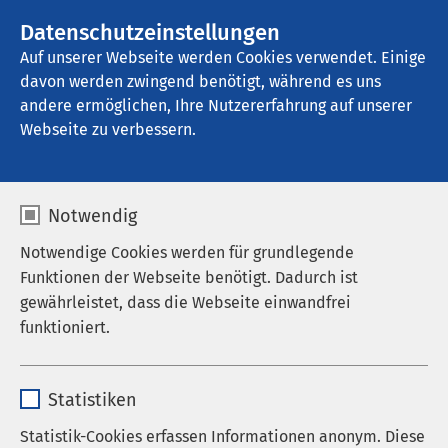
AMEOS Gruppe
Stellenangebote
Datenschutzeinstellungen
Auf unserer Webseite werden Cookies verwendet. Einige
davon werden zwingend benötigt, während es uns
AMEOS Pflege Zentrum Josefinum 
Oberhausen
andere ermöglichen, Ihre Nutzererfahrung auf unserer
Webseite zu verbessern.
Notwendig
Notwendige Cookies werden für grundlegende
Funktionen der Webseite benötigt. Dadurch ist
gewährleistet, dass die Webseite einwandfrei
funktioniert.
Name
cookieconsent_status
Statistiken
Anbieter
sgalinski
Statistik-Cookies erfassen Informationen anonym. Diese