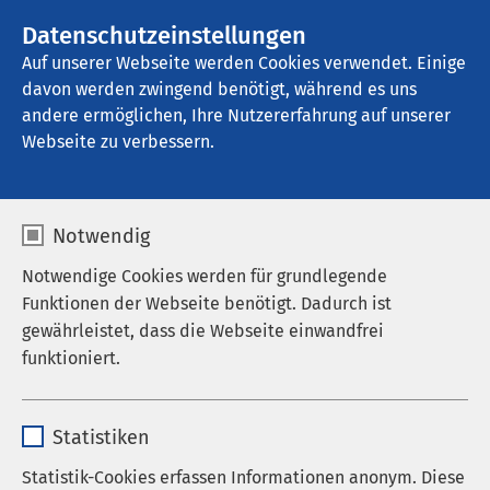
AMEOS Gruppe
Stellenangebote
Datenschutzeinstellungen
Auf unserer Webseite werden Cookies verwendet. Einige
davon werden zwingend benötigt, während es uns
AMEOS Pflege Zentrum Josefinum 
Oberhausen
andere ermöglichen, Ihre Nutzererfahrung auf unserer
Webseite zu verbessern.
Notwendig
Berufs- und
Notwendige Cookies werden für grundlegende
Funktionen der Webseite benötigt. Dadurch ist
Ausbildungsmesse
gewährleistet, dass die Webseite einwandfrei
funktioniert.
15.03.2025
|
10:00
bis
16:00
Name
cookieconsent_status
Statistiken
Anbieter
sgalinski
Statistik-Cookies erfassen Informationen anonym. Diese