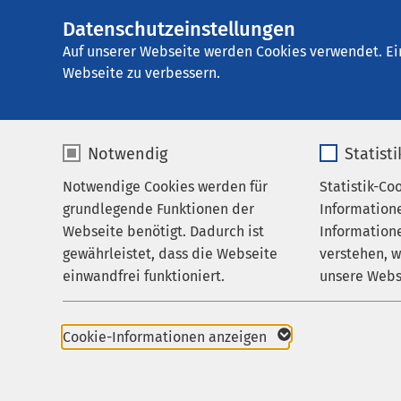
Datenschutzeinstellungen
AMEOS Pflege Zen
AMEOS
Gruppe
Aktuelles
Veranstalt
Auf unserer Webseite werden Cookies verwendet. Ei
Webseite zu verbessern.
Notwendig
Statist
Darmkrebs
Notwendige Cookies werden für
Statistik-Co
Pflege & Betreuung
grundlegende Funktionen der
Information
Leben
Über uns
Webseite benötigt. Dadurch ist
Informatione
gewährleistet, dass die Webseite
verstehen, 
Karriere
19.03.2025
|
09
einwandfrei funktioniert.
unsere Webs
Aktuelles
Name
cookieconsent_status
Name
Cookie-Informationen anzeigen
Anbieter
sgalinski
Anbieter