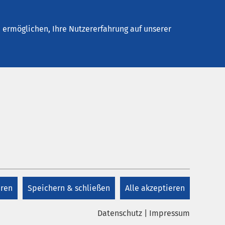
Stellenangebote
Kontakt
ermöglichen, Ihre Nutzererfahrung auf unserer
tet
Kontakt
+49 208 8489 0
eren
Speichern & schließen
Alle akzeptieren
Kontakt
Datenschutz
|
Impressum