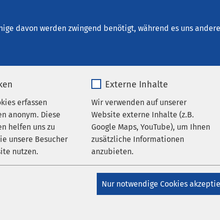
trum Josefinum Oberhausen
ungen
nige davon werden zwingend benötigt, während es uns andere 
iken
Externe Inhalte
vorsorge - Früherkennung ret
okies erfassen
Wir verwenden auf unserer
en anonym. Diese
Website externe Inhalte (z.B.
n helfen uns zu
Google Maps, YouTube), um Ihnen
wie unsere Besucher
zusätzliche Informationen
:00
bis
12:00
ite nutzen.
anzubieten.
_pk_*.*
Name
Google Maps
Nur notwendige Cookies akzepti
Matomo
Anbieter
Google