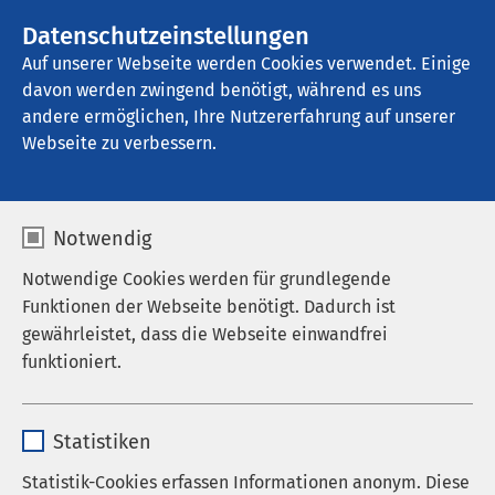
AMEOS Gruppe
Stellenangebote
Datenschutzeinstellungen
Auf unserer Webseite werden Cookies verwendet. Einige
davon werden zwingend benötigt, während es uns
AMEOS Pflege Zentrum St. Clemens 
Oberhausen
andere ermöglichen, Ihre Nutzererfahrung auf unserer
Webseite zu verbessern.
Notwendig
Notwendige Cookies werden für grundlegende
Funktionen der Webseite benötigt. Dadurch ist
gewährleistet, dass die Webseite einwandfrei
funktioniert.
Name
cookieconsent_status
Statistiken
Anbieter
sgalinski
Statistik-Cookies erfassen Informationen anonym. Diese